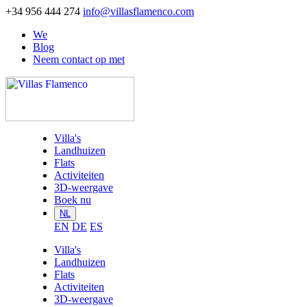
+34 956 444 274
info@villasflamenco.com
We
Blog
Neem contact op met
Villa's
Landhuizen
Flats
Activiteiten
3D-weergave
Boek nu
NL
EN
DE
ES
Villa's
Landhuizen
Flats
Activiteiten
3D-weergave