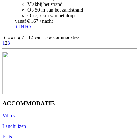
Vlakbij het strand
Op 50 m van het zandstrand
Op 2,5 km van het dorp
vanaf
€ 167
/ nacht
+ INFO
Showing 7 - 12 van 15 accommodaties
1
2
3
ACCOMMODATIE
Villa's
Landhuizen
Flats