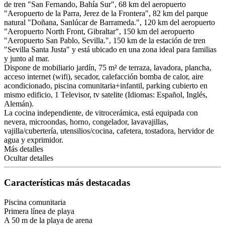
de tren "San Fernando, Bahía Sur", 68 km del aeropuerto
"Aeropuerto de la Parra, Jerez de la Frontera", 82 km del parque
natural "Doñana, Sanlúcar de Barrameda.", 120 km del aeropuerto
"Aeropuerto North Front, Gibraltar", 150 km del aeropuerto
"Aeropuerto San Pablo, Sevilla.", 150 km de la estación de tren
"Sevilla Santa Justa" y está ubicado en una zona ideal para familias
y junto al mar.
Dispone de mobiliario jardín, 75 m² de terraza, lavadora, plancha,
acceso internet (wifi), secador, calefacción bomba de calor, aire
acondicionado, piscina comunitaria+infantil, parking cubierto en
mismo edificio, 1 Televisor, tv satelite (Idiomas: Español, Inglés,
Alemán).
La cocina independiente, de vitrocerámica, está equipada con
nevera, microondas, horno, congelador, lavavajillas,
vajilla/cubertería, utensilios/cocina, cafetera, tostadora, hervidor de
agua y exprimidor.
Más detalles
Ocultar detalles
Características más destacadas
Piscina comunitaria
Primera línea de playa
A 50 m de la playa de arena